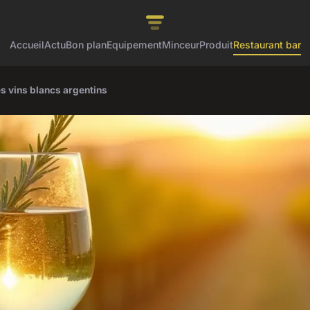
Accueil
Actu
Bon plan
Equipement
Minceur
Produit
Restaurant bar
 vins blancs argentins