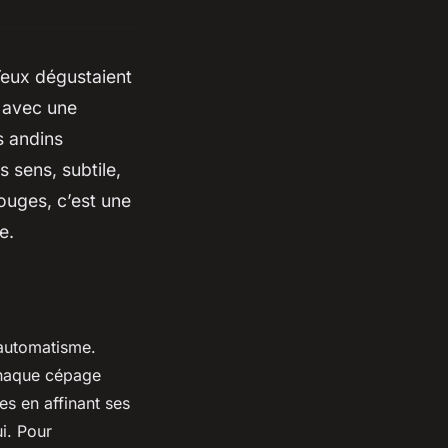
eux dégustaient
i avec une
s andins
s sens, subtile,
ouges, c’est une
e.
 automatisme.
Chaque cépage
es en affinant ses
i. Pour