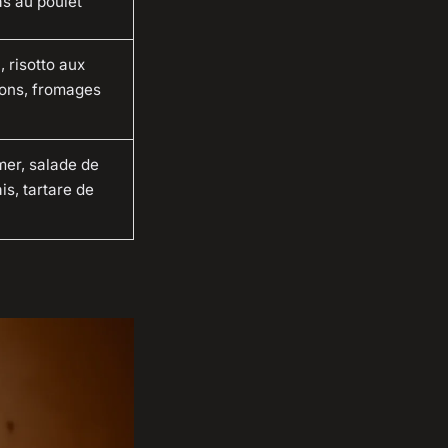
s au poulet
, risotto aux
ons, fromages
mer, salade de
is, tartare de