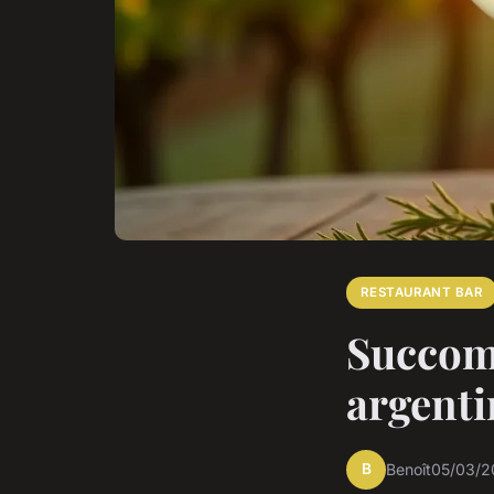
RESTAURANT BAR
Succomb
argenti
B
Benoît
05/03/2