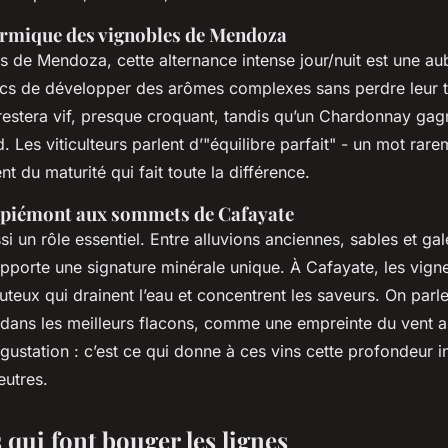
ermique des vignobles de Mendoza
s de Mendoza, cette alternance intense jour/nuit est une au
cs de développer des arômes complexes sans perdre leur t
estera vif, presque croquant, tandis qu’un Chardonnay gagn
. Les viticulteurs parlent d’"équilibre parfait" - un mot rare
nt du maturité qui fait toute la différence.
e piémont aux sommets de Cafayate
ssi un rôle essentiel. Entre alluvions anciennes, sables et gal
pporte une signature minérale unique. À Cafayate, les vign
outeux qui drainent l’eau et concentrent les saveurs. On parl
dans les meilleurs flacons, comme une empreinte du vent a
gustation : c’est ce qui donne à ces vins cette profondeur i
eutres.
qui font bouger les lignes