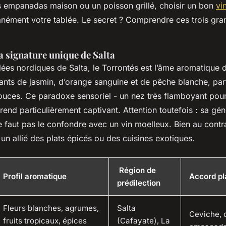
empanadas maison ou un poisson grillé, choisir un bon
vi
anément votre tablée. Le secret ? Comprendre ces trois gra
la signature unique de Salta
lées nordiques de Salta, le Torrontés est l’âme aromatique d
ants de jasmin, d’orange sanguine et de pêche blanche, pa
ouces. Ce paradoxe sensoriel - un nez très flamboyant po
 rend particulièrement captivant. Attention toutefois : sa gén
e faut pas le confondre avec un vin moelleux. Bien au contra
 un allié des plats épicés ou des cuisines exotiques.
Région de
Profil aromatique
Accord pl
prédilection
Fleurs blanches, agrumes,
Salta
Ceviche, 
fruits tropicaux, épices
(Cafayate), La