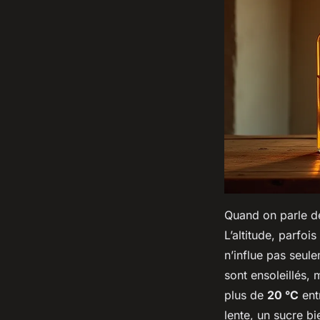
Quand on parle d
L’altitude, parfoi
n’influe pas seule
sont ensoleillés,
plus de
20 °C
entr
lente, un sucre bi