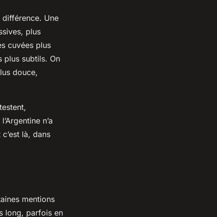
a différence. Une
ssives, plus
des cuvées plus
 plus subtils. On
plus douce,
estent,
l’Argentine n’a
 c’est là, dans
rtaines mentions
s long, parfois en