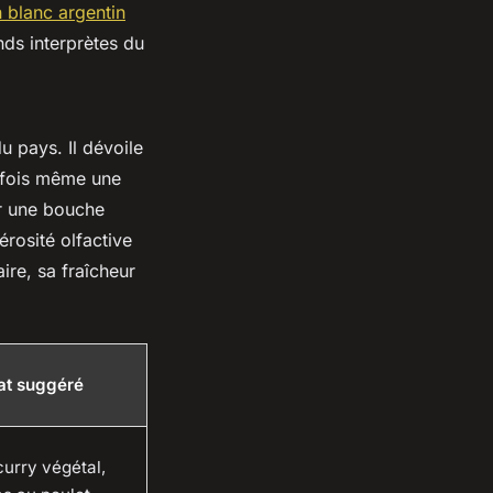
n blanc argentin
nds interprètes du
u pays. Il dévoile
rfois même une
ur une bouche
érosité olfactive
ire, sa fraîcheur
at suggéré
curry végétal,