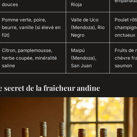
empanada
douces
Rioja
Pomme verte, poire,
Valle de Uco
Poulet rôti
beurre, vanille (si élevé en
(Mendoza), Río
champign
fût)
Negro
onctueux
Citron, pamplemousse,
Maipú
Fruits de 
herbe coupée, minéralité
(Mendoza),
chèvre fra
saline
San Juan
saumon
le secret de la fraîcheur andine